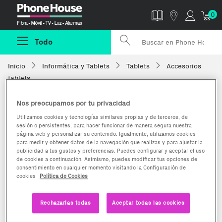
Phonehouse
0
Todo
Inicio
Informática y Tablets
Tablets
Accesorios
tablets
Nos preocupamos por tu privacidad
Utilizamos cookies y tecnologías similares propias y de terceros, de
sesión o persistentes, para hacer funcionar de manera segura nuestra
página web y personalizar su contenido. Igualmente, utilizamos cookies
para medir y obtener datos de la navegación que realizas y para ajustar la
publicidad a tus gustos y preferencias. Puedes configurar y aceptar el uso
de cookies a continuación. Asimismo, puedes modificar tus opciones de
consentimiento en cualquier momento visitando la Configuración de
cookies
Política de Cookies
Rechazarlas todas
Aceptar todas las cookies