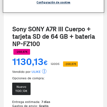
Configuración de cookies
Sony SONY A7R III Cuerpo +
tarjeta SD de 64 GB + bateria
NP-FZ100
-268,87€
1130,13
€
1399€
-268,87€
Vendido por
ULIKE
Opciones de compra:
Nuevo
1130,13
€
Entrega estimada:
7 días
Gastos de envio:
Gratis