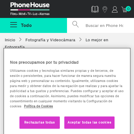
Phonehouse
0
Todo
Inicio
Fotografía y Videocámara
Lo mejor en
Fotografía
Nos preocupamos por tu privacidad
Utilizamos cookies y tecnologías similares propias y de terceros, de
sesión o persistentes, para hacer funcionar de manera segura nuestra
página web y personalizar su contenido. Igualmente, utilizamos cookies
para medir y obtener datos de la navegación que realizas y para ajustar la
publicidad a tus gustos y preferencias. Puedes configurar y aceptar el uso
de cookies a continuación. Asimismo, puedes modificar tus opciones de
consentimiento en cualquier momento visitando la Configuración de
cookies
Política de Cookies
Rechazarlas todas
Aceptar todas las cookies