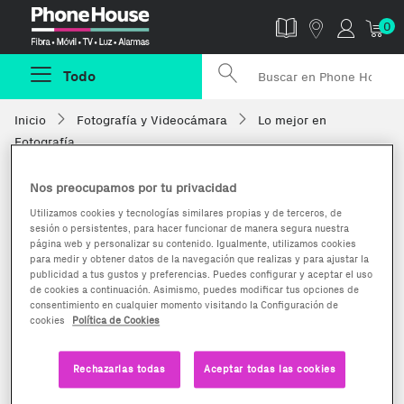
Phonehouse
0
Todo
Inicio
Fotografía y Videocámara
Lo mejor en
Fotografía
Nos preocupamos por tu privacidad
Utilizamos cookies y tecnologías similares propias y de terceros, de
sesión o persistentes, para hacer funcionar de manera segura nuestra
página web y personalizar su contenido. Igualmente, utilizamos cookies
para medir y obtener datos de la navegación que realizas y para ajustar la
publicidad a tus gustos y preferencias. Puedes configurar y aceptar el uso
de cookies a continuación. Asimismo, puedes modificar tus opciones de
consentimiento en cualquier momento visitando la Configuración de
cookies
Política de Cookies
Rechazarlas todas
Aceptar todas las cookies