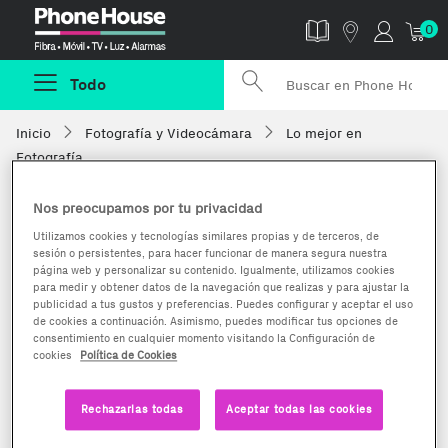
Phonehouse
0
Todo
Inicio
Fotografía y Videocámara
Lo mejor en
Fotografía
Nos preocupamos por tu privacidad
Utilizamos cookies y tecnologías similares propias y de terceros, de
sesión o persistentes, para hacer funcionar de manera segura nuestra
página web y personalizar su contenido. Igualmente, utilizamos cookies
para medir y obtener datos de la navegación que realizas y para ajustar la
publicidad a tus gustos y preferencias. Puedes configurar y aceptar el uso
de cookies a continuación. Asimismo, puedes modificar tus opciones de
consentimiento en cualquier momento visitando la Configuración de
cookies
Política de Cookies
Rechazarlas todas
Aceptar todas las cookies