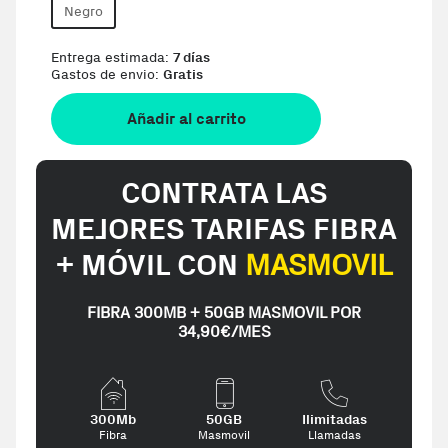
Negro
Entrega estimada:
7 días
Gastos de envio:
Gratis
Añadir al carrito
CONTRATA LAS
MEJORES TARIFAS FIBRA
+ MÓVIL CON
MASMOVIL
FIBRA 300MB + 50GB MASMOVIL POR
34,90€/MES
300Mb
50GB
Ilimitadas
Fibra
Masmovil
Llamadas