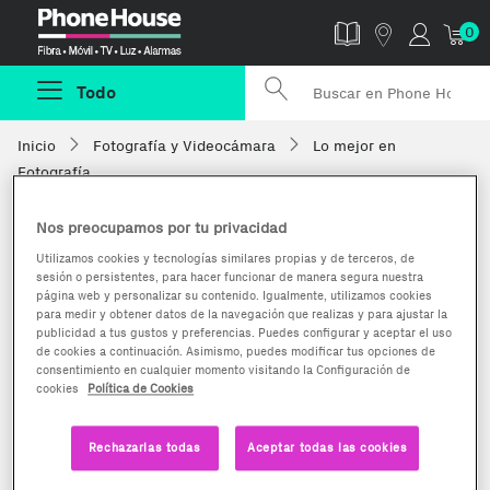
Phonehouse
0
Todo
Inicio
Fotografía y Videocámara
Lo mejor en
Fotografía
Nos preocupamos por tu privacidad
Utilizamos cookies y tecnologías similares propias y de terceros, de
sesión o persistentes, para hacer funcionar de manera segura nuestra
página web y personalizar su contenido. Igualmente, utilizamos cookies
para medir y obtener datos de la navegación que realizas y para ajustar la
publicidad a tus gustos y preferencias. Puedes configurar y aceptar el uso
de cookies a continuación. Asimismo, puedes modificar tus opciones de
consentimiento en cualquier momento visitando la Configuración de
cookies
Política de Cookies
Rechazarlas todas
Aceptar todas las cookies