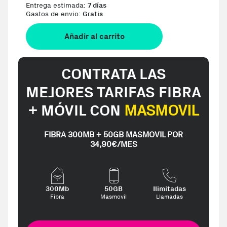
Entrega estimada:
7 días
Gastos de envio:
Gratis
Añadir al carrito
CONTRATA LAS
MEJORES TARIFAS FIBRA
+ MÓVIL CON
MASMOVIL
FIBRA 300MB + 50GB MASMOVIL POR
34,90€/MES
300Mb
50GB
Ilimitadas
Fibra
Masmovil
Llamadas