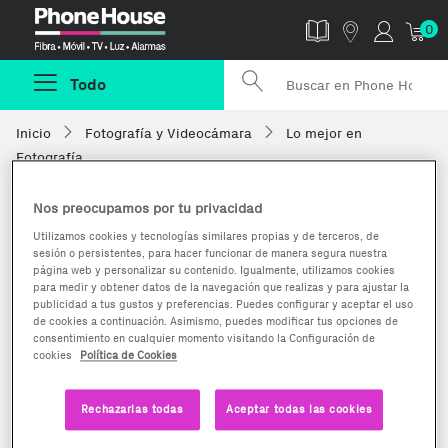
Phonehouse
0
Todo
Inicio
Fotografía y Videocámara
Lo mejor en
Fotografía
Nos preocupamos por tu privacidad
Utilizamos cookies y tecnologías similares propias y de terceros, de
sesión o persistentes, para hacer funcionar de manera segura nuestra
página web y personalizar su contenido. Igualmente, utilizamos cookies
para medir y obtener datos de la navegación que realizas y para ajustar la
publicidad a tus gustos y preferencias. Puedes configurar y aceptar el uso
de cookies a continuación. Asimismo, puedes modificar tus opciones de
consentimiento en cualquier momento visitando la Configuración de
cookies
Política de Cookies
Rechazarlas todas
Aceptar todas las cookies