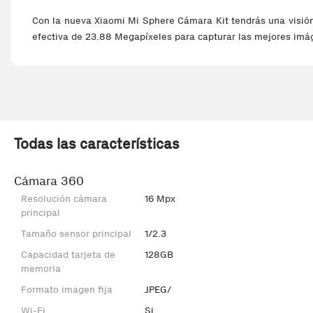
Con la nueva Xiaomi Mi Sphere Cámara Kit tendrás una visió
efectiva de 23.88 Megapíxeles para capturar las mejores imá
Todas las características
Cámara 360
Resolución cámara
16 Mpx
principal
Tamaño sensor principal
1/2.3
Capacidad tarjeta de
128GB
memoria
Formato imagen fija
JPEG/
Wi-Fi
Si