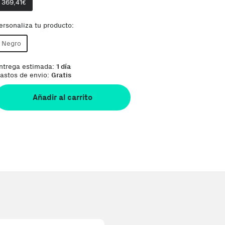
369,41
€
ersonaliza tu producto:
Negro
ntrega estimada:
1 día
astos de envio:
Gratis
Añadir al carrito