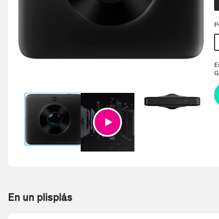
P
E
G
En un plisplás