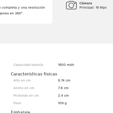
Cámara
Principal: 16 Mpx
n completa y una resolución
genes en 360º.
Capacidad batería
1600 mAh
Características físicas
Alto en cm
6.74 cm
Ancho en cm
7.8 cm
Profundo en cm
2.4 cm
Peso
109 g
Embalaje