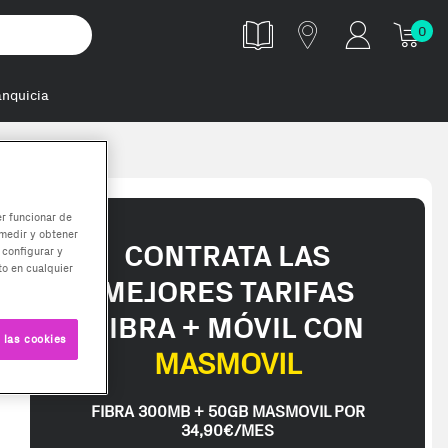
0
anquicia
er funcionar de
medir y obtener
CONTRATA LAS
 configurar y
o en cualquier
MEJORES TARIFAS
FIBRA + MÓVIL CON
 las cookies
MASMOVIL
FIBRA 300MB + 50GB MASMOVIL POR
 te interese, con los mejores precios. Gracias a nuestros vendedore
34,90€/MES