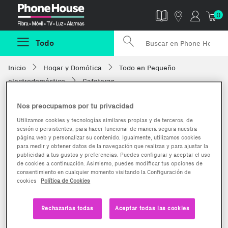
Phonehouse
0
Todo
Inicio
Hogar y Domótica
Todo en Pequeño
electrodoméstico
Cafeteras
Nos preocupamos por tu privacidad
Utilizamos cookies y tecnologías similares propias y de terceros, de
sesión o persistentes, para hacer funcionar de manera segura nuestra
página web y personalizar su contenido. Igualmente, utilizamos cookies
para medir y obtener datos de la navegación que realizas y para ajustar la
publicidad a tus gustos y preferencias. Puedes configurar y aceptar el uso
de cookies a continuación. Asimismo, puedes modificar tus opciones de
consentimiento en cualquier momento visitando la Configuración de
cookies
Política de Cookies
Rechazarlas todas
Aceptar todas las cookies