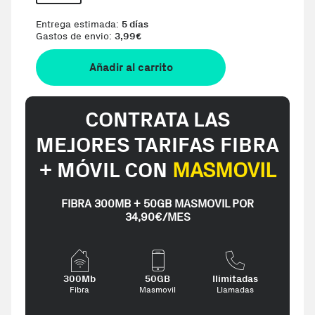
Entrega estimada:
5 días
Gastos de envio:
3,99
€
Añadir al carrito
CONTRATA LAS
MEJORES TARIFAS FIBRA
+ MÓVIL CON
MASMOVIL
FIBRA 300MB + 50GB MASMOVIL POR
34,90€/MES
300Mb
50GB
Ilimitadas
Fibra
Masmovil
Llamadas