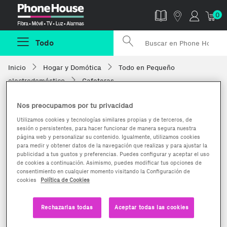
Phonehouse
0
Todo
Inicio
Hogar y Domótica
Todo en Pequeño
electrodoméstico
Cafeteras
Nos preocupamos por tu privacidad
Utilizamos cookies y tecnologías similares propias y de terceros, de
sesión o persistentes, para hacer funcionar de manera segura nuestra
página web y personalizar su contenido. Igualmente, utilizamos cookies
para medir y obtener datos de la navegación que realizas y para ajustar la
publicidad a tus gustos y preferencias. Puedes configurar y aceptar el uso
de cookies a continuación. Asimismo, puedes modificar tus opciones de
consentimiento en cualquier momento visitando la Configuración de
cookies
Política de Cookies
Rechazarlas todas
Aceptar todas las cookies