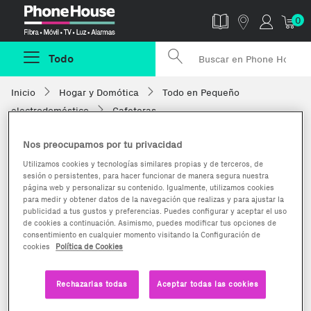
Phonehouse
0
Todo
Inicio
Hogar y Domótica
Todo en Pequeño
electrodoméstico
Cafeteras
Nos preocupamos por tu privacidad
Utilizamos cookies y tecnologías similares propias y de terceros, de
sesión o persistentes, para hacer funcionar de manera segura nuestra
página web y personalizar su contenido. Igualmente, utilizamos cookies
para medir y obtener datos de la navegación que realizas y para ajustar la
publicidad a tus gustos y preferencias. Puedes configurar y aceptar el uso
de cookies a continuación. Asimismo, puedes modificar tus opciones de
consentimiento en cualquier momento visitando la Configuración de
cookies
Política de Cookies
Rechazarlas todas
Aceptar todas las cookies