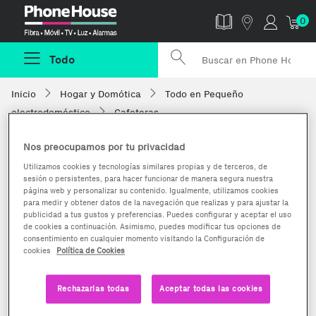
Phonehouse
0
Todo
Inicio
Hogar y Domótica
Todo en Pequeño
electrodoméstico
Cafeteras
Nos preocupamos por tu privacidad
Utilizamos cookies y tecnologías similares propias y de terceros, de
sesión o persistentes, para hacer funcionar de manera segura nuestra
página web y personalizar su contenido. Igualmente, utilizamos cookies
para medir y obtener datos de la navegación que realizas y para ajustar la
publicidad a tus gustos y preferencias. Puedes configurar y aceptar el uso
de cookies a continuación. Asimismo, puedes modificar tus opciones de
consentimiento en cualquier momento visitando la Configuración de
cookies
Política de Cookies
Rechazarlas todas
Aceptar todas las cookies