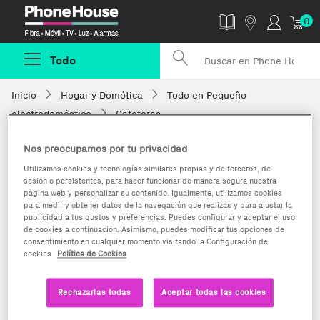
Phonehouse
0
Todo
Inicio
Hogar y Domótica
Todo en Pequeño
electrodoméstico
Cafeteras
Nos preocupamos por tu privacidad
Utilizamos cookies y tecnologías similares propias y de terceros, de
sesión o persistentes, para hacer funcionar de manera segura nuestra
página web y personalizar su contenido. Igualmente, utilizamos cookies
para medir y obtener datos de la navegación que realizas y para ajustar la
publicidad a tus gustos y preferencias. Puedes configurar y aceptar el uso
de cookies a continuación. Asimismo, puedes modificar tus opciones de
consentimiento en cualquier momento visitando la Configuración de
cookies
Política de Cookies
Rechazarlas todas
Aceptar todas las cookies