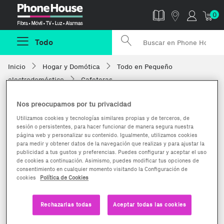
Phonehouse
0
Todo
Inicio
Hogar y Domótica
Todo en Pequeño
electrodoméstico
Cafeteras
Nos preocupamos por tu privacidad
Utilizamos cookies y tecnologías similares propias y de terceros, de
sesión o persistentes, para hacer funcionar de manera segura nuestra
página web y personalizar su contenido. Igualmente, utilizamos cookies
para medir y obtener datos de la navegación que realizas y para ajustar la
publicidad a tus gustos y preferencias. Puedes configurar y aceptar el uso
de cookies a continuación. Asimismo, puedes modificar tus opciones de
consentimiento en cualquier momento visitando la Configuración de
cookies
Política de Cookies
Rechazarlas todas
Aceptar todas las cookies