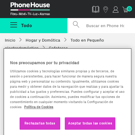
Phonehouse
0
Todo
Inicio
Hogar y Domótica
Todo en Pequeño
electrodoméstico
Cafeteras
Nos preocupamos por tu privacidad
Utilizamos cookies y tecnologías similares propias y de terceros, de
sesión o persistentes, para hacer funcionar de manera segura nuestra
página web y personalizar su contenido. Igualmente, utilizamos cookies
para medir y obtener datos de la navegación que realizas y para ajustar la
publicidad a tus gustos y preferencias. Puedes configurar y aceptar el uso
de cookies a continuación. Asimismo, puedes modificar tus opciones de
consentimiento en cualquier momento visitando la Configuración de
cookies
Política de Cookies
Rechazarlas todas
Aceptar todas las cookies