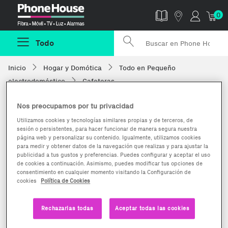
Phonehouse
0
Todo
Inicio
Hogar y Domótica
Todo en Pequeño
electrodoméstico
Cafeteras
Nos preocupamos por tu privacidad
Utilizamos cookies y tecnologías similares propias y de terceros, de
sesión o persistentes, para hacer funcionar de manera segura nuestra
página web y personalizar su contenido. Igualmente, utilizamos cookies
para medir y obtener datos de la navegación que realizas y para ajustar la
publicidad a tus gustos y preferencias. Puedes configurar y aceptar el uso
de cookies a continuación. Asimismo, puedes modificar tus opciones de
consentimiento en cualquier momento visitando la Configuración de
cookies
Política de Cookies
Rechazarlas todas
Aceptar todas las cookies