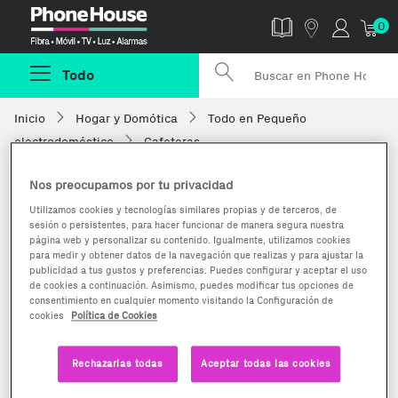
Phonehouse
0
Todo
Inicio
Hogar y Domótica
Todo en Pequeño
electrodoméstico
Cafeteras
Nos preocupamos por tu privacidad
Utilizamos cookies y tecnologías similares propias y de terceros, de
sesión o persistentes, para hacer funcionar de manera segura nuestra
página web y personalizar su contenido. Igualmente, utilizamos cookies
para medir y obtener datos de la navegación que realizas y para ajustar la
publicidad a tus gustos y preferencias. Puedes configurar y aceptar el uso
de cookies a continuación. Asimismo, puedes modificar tus opciones de
consentimiento en cualquier momento visitando la Configuración de
cookies
Política de Cookies
Rechazarlas todas
Aceptar todas las cookies