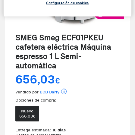
Configuración de cookies
VER VIDEO
SMEG Smeg ECF01PKEU
cafetera eléctrica Máquina
espresso 1 L Semi-
automática
656,03
€
Vendido por
BCB Darty
Opciones de compra:
Nuevo
656,03
€
Te damos la oportunidad de elegir 
Entrega estimada:
10 días