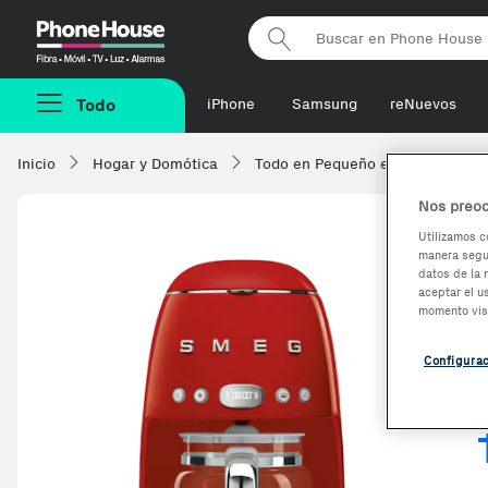
Phonehouse
Todo
iPhone
Samsung
reNuevos
Inicio
Hogar y Domótica
Todo en Pequeño electrodomésti
Nos preoc
Utilizamos c
manera segur
-6,54%
datos de la 
aceptar el u
momento vis
Configura