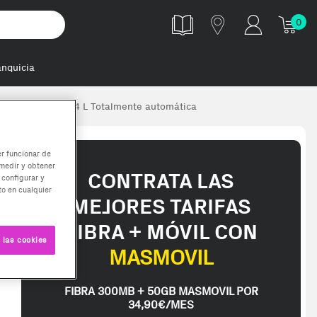
0
anquicia
era de filtro 1,4 L Totalmente automática
er funcionar de
medir y obtener
CONTRATA LAS
 configurar y
o en cualquier
MEJORES TARIFAS
FIBRA + MÓVIL CON
 las cookies
MASMOVIL
FIBRA 300MB + 50GB MASMOVIL POR
34,90€/MES