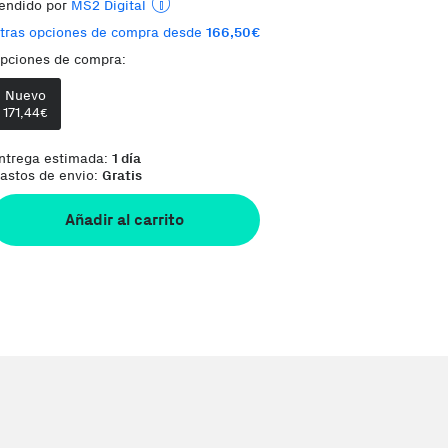
endido por
MS2 Digital
tras opciones de compra desde
166,50€
Envía desde:
España
pciones de compra:
Phone House es un Marketplace
Te damos la oportunidad de elegir lo que más
Nuevo
171,44
€
ntrega estimada:
1 día
astos de envio:
Gratis
Añadir al carrito