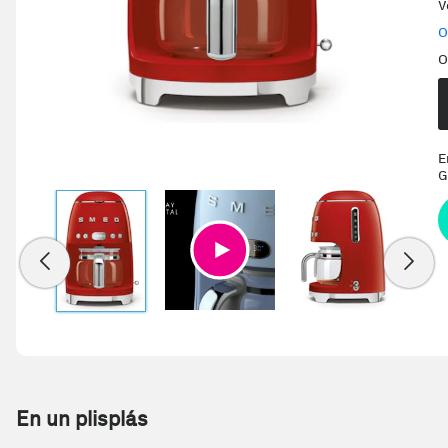
V
O
O
E
G
En un plisplás