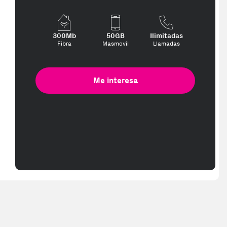
300Mb
50GB
Ilimitadas
 te interese, con los mejores precios. Gracias a nuestros vendedore
Fibra
Masmovil
Llamadas
Me interesa