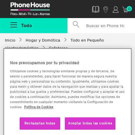
Phonehouse
0
Todo
Inicio
Hogar y Domótica
Todo en Pequeño
electrodoméstico
Cafeteras
Nos preocupamos por tu privacidad
Utilizamos cookies y tecnologías similares propias y de terceros, de
sesión o persistentes, para hacer funcionar de manera segura nuestra
página web y personalizar su contenido. Igualmente, utilizamos cookies
para medir y obtener datos de la navegación que realizas y para ajustar la
publicidad a tus gustos y preferencias. Puedes configurar y aceptar el uso
de cookies a continuación. Asimismo, puedes modificar tus opciones de
consentimiento en cualquier momento visitando la Configuración de
cookies
Política de Cookies
Rechazarlas todas
Aceptar todas las cookies