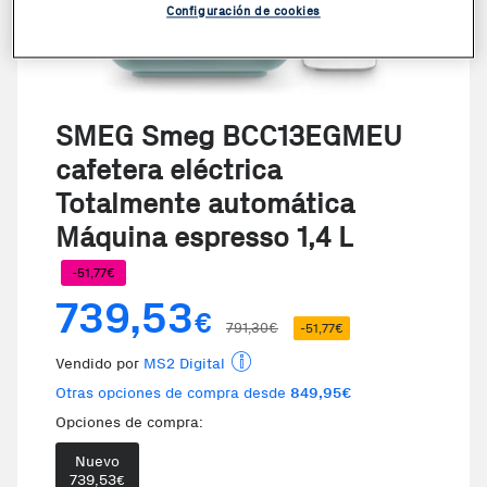
Configuración de cookies
SMEG Smeg BCC13EGMEU
cafetera eléctrica
Totalmente automática
Máquina espresso 1,4 L
-51,77€
739,53
€
791,30€
-51,77€
Vendido por
MS2 Digital
Otras opciones de compra desde
849,95€
Opciones de compra:
Nuevo
Te damos la oportunidad de elegi
739,53
€