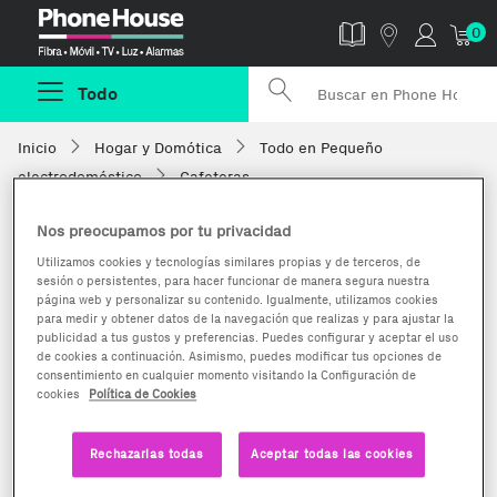
Phonehouse
0
Todo
Inicio
Hogar y Domótica
Todo en Pequeño
electrodoméstico
Cafeteras
Nos preocupamos por tu privacidad
Utilizamos cookies y tecnologías similares propias y de terceros, de
sesión o persistentes, para hacer funcionar de manera segura nuestra
página web y personalizar su contenido. Igualmente, utilizamos cookies
para medir y obtener datos de la navegación que realizas y para ajustar la
publicidad a tus gustos y preferencias. Puedes configurar y aceptar el uso
de cookies a continuación. Asimismo, puedes modificar tus opciones de
consentimiento en cualquier momento visitando la Configuración de
cookies
Política de Cookies
Rechazarlas todas
Aceptar todas las cookies