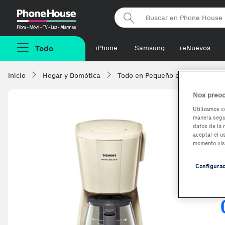
Phonehouse
Todo
iPhone
Samsung
reNuevos
Inicio
Hogar y Domótica
Todo en Pequeño electrodomésti
Nos preoc
Utilizamos c
manera segur
datos de la 
aceptar el u
momento vis
Configura