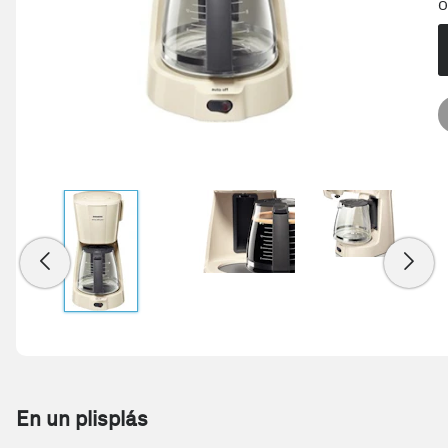
O
En un plisplás