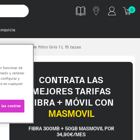
0
anquicia
nte Cafetera de filtro Gris 1 L 15 tazas
er funcionar de
medir y obtener
CONTRATA LAS
 configurar y
o en cualquier
MEJORES TARIFAS
FIBRA + MÓVIL CON
 las cookies
MASMOVIL
FIBRA 300MB + 50GB MASMOVIL POR
34,90€/MES