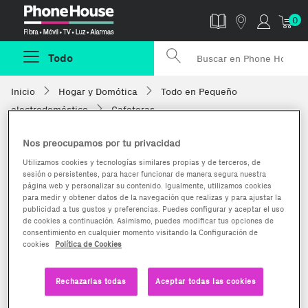
Phonehouse
0
Todo
Inicio
Hogar y Domótica
Todo en Pequeño
electrodoméstico
Cafeteras
Nos preocupamos por tu privacidad
Utilizamos cookies y tecnologías similares propias y de terceros, de
sesión o persistentes, para hacer funcionar de manera segura nuestra
página web y personalizar su contenido. Igualmente, utilizamos cookies
para medir y obtener datos de la navegación que realizas y para ajustar la
publicidad a tus gustos y preferencias. Puedes configurar y aceptar el uso
de cookies a continuación. Asimismo, puedes modificar tus opciones de
consentimiento en cualquier momento visitando la Configuración de
cookies
Política de Cookies
Rechazarlas todas
Aceptar todas las cookies