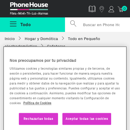
Phonehouse
0
Todo
Inicio
Hogar y Domótica
Todo en Pequeño
electrodoméstico
Cafeteras
Nos preocupamos por tu privacidad
Utilizamos cookies y tecnologías similares propias y de terceros, de
sesión o persistentes, para hacer funcionar de manera segura nuestra
página web y personalizar su contenido. Igualmente, utilizamos cookies
para medir y obtener datos de la navegación que realizas y para ajustar la
publicidad a tus gustos y preferencias. Puedes configurar y aceptar el uso
de cookies a continuación. Asimismo, puedes modificar tus opciones de
consentimiento en cualquier momento visitando la Configuración de
cookies
Política de Cookies
Rechazarlas todas
Aceptar todas las cookies