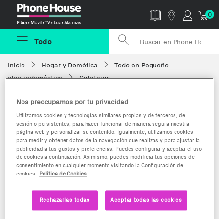
Phonehouse
0
Todo
Inicio
Hogar y Domótica
Todo en Pequeño
electrodoméstico
Cafeteras
Nos preocupamos por tu privacidad
Utilizamos cookies y tecnologías similares propias y de terceros, de
sesión o persistentes, para hacer funcionar de manera segura nuestra
página web y personalizar su contenido. Igualmente, utilizamos cookies
para medir y obtener datos de la navegación que realizas y para ajustar la
publicidad a tus gustos y preferencias. Puedes configurar y aceptar el uso
de cookies a continuación. Asimismo, puedes modificar tus opciones de
consentimiento en cualquier momento visitando la Configuración de
cookies
Política de Cookies
Rechazarlas todas
Aceptar todas las cookies