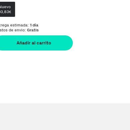
Nuevo
93,83
€
trega estimada:
1 día
stos de envio:
Gratis
Añadir al carrito