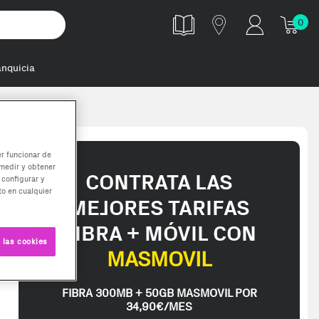
0
anquicia
fetera
er funcionar de
medir y obtener
CONTRATA LAS
 configurar y
o en cualquier
MEJORES TARIFAS
FIBRA + MÓVIL CON
 las cookies
MASMOVIL
FIBRA 300MB + 50GB MASMOVIL POR
34,90€/MES
 100% nuevo y auténtico. Nunca abierto y en su embalaje original. Env