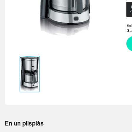
En
Ga
En un plisplás