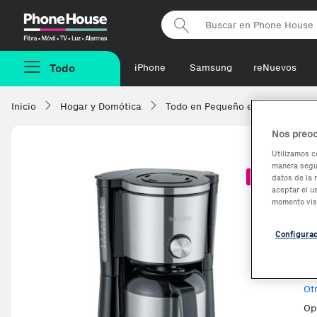
Phonehouse
Todo
iPhone
Samsung
reNuevos
Inicio
Hogar y Domótica
Todo en Pequeño electrodomésti
Nos preoc
Utilizamos c
manera segur
S
-56,16€
datos de la 
aceptar el u
e
momento vis
Configura
Ve
Ot
Op