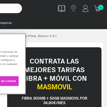
0
anquicia
 café en cápsulas Plata, Blanco 0,9 L
er funcionar de
medir y obtener
CONTRATA LAS
 configurar y
o en cualquier
MEJORES TARIFAS
FIBRA + MÓVIL CON
 las cookies
MASMOVIL
FIBRA 300MB + 50GB MASMOVIL POR
34,90€/MES