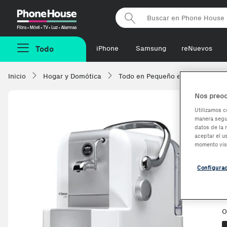
Phonehouse
Todo
iPhone
Samsung
reNuevos
Inicio
Hogar y Domótica
Todo en Pequeño electrodomésti
Nos preoc
Utilizamos c
manera segur
datos de la 
aceptar el u
momento vis
Configura
O