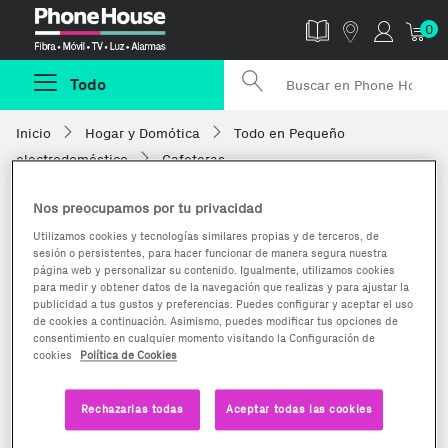
Phonehouse
0
Todo
Inicio
Hogar y Domótica
Todo en Pequeño
electrodoméstico
Cafeteras
Nos preocupamos por tu privacidad
Utilizamos cookies y tecnologías similares propias y de terceros, de
sesión o persistentes, para hacer funcionar de manera segura nuestra
página web y personalizar su contenido. Igualmente, utilizamos cookies
para medir y obtener datos de la navegación que realizas y para ajustar la
publicidad a tus gustos y preferencias. Puedes configurar y aceptar el uso
de cookies a continuación. Asimismo, puedes modificar tus opciones de
consentimiento en cualquier momento visitando la Configuración de
cookies
Política de Cookies
Rechazarlas todas
Aceptar todas las cookies