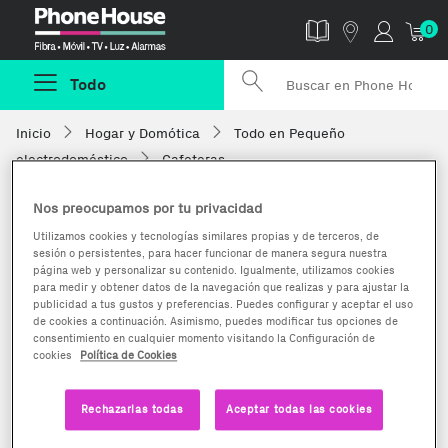
Phonehouse
0
Todo
Inicio
Hogar y Domótica
Todo en Pequeño
electrodoméstico
Cafeteras
Nos preocupamos por tu privacidad
Utilizamos cookies y tecnologías similares propias y de terceros, de
sesión o persistentes, para hacer funcionar de manera segura nuestra
página web y personalizar su contenido. Igualmente, utilizamos cookies
para medir y obtener datos de la navegación que realizas y para ajustar la
publicidad a tus gustos y preferencias. Puedes configurar y aceptar el uso
de cookies a continuación. Asimismo, puedes modificar tus opciones de
consentimiento en cualquier momento visitando la Configuración de
cookies
Política de Cookies
Rechazarlas todas
Aceptar todas las cookies