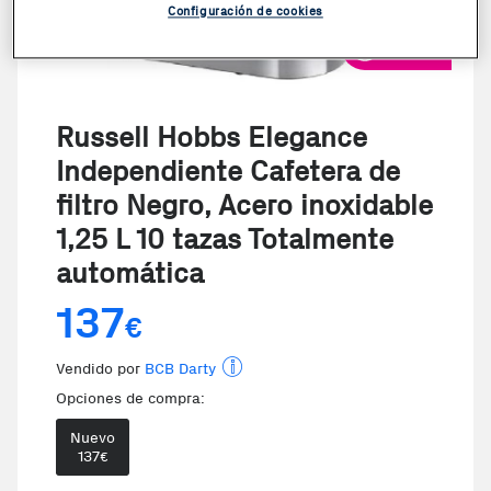
Configuración de cookies
VER VIDEO
Russell Hobbs Elegance
Independiente Cafetera de
filtro Negro, Acero inoxidable
1,25 L 10 tazas Totalmente
automática
137
€
Vendido por
BCB Darty
Opciones de compra:
Nuevo
137
€
Te damos la oportunidad de elegir 