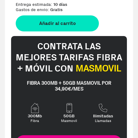
Entrega estimada:
10 días
Gastos de envio:
Gratis
Añadir al carrito
CONTRATA LAS
MEJORES TARIFAS FIBRA
+ MÓVIL CON
MASMOVIL
FIBRA 300MB + 50GB MASMOVIL POR
34,90€/MES
300Mb
50GB
Ilimitadas
Fibra
Masmovil
Llamadas