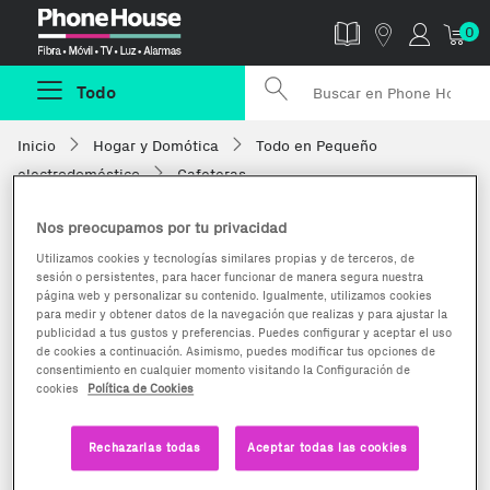
Phonehouse
0
Todo
Inicio
Hogar y Domótica
Todo en Pequeño
electrodoméstico
Cafeteras
Nos preocupamos por tu privacidad
Utilizamos cookies y tecnologías similares propias y de terceros, de
sesión o persistentes, para hacer funcionar de manera segura nuestra
página web y personalizar su contenido. Igualmente, utilizamos cookies
para medir y obtener datos de la navegación que realizas y para ajustar la
publicidad a tus gustos y preferencias. Puedes configurar y aceptar el uso
de cookies a continuación. Asimismo, puedes modificar tus opciones de
consentimiento en cualquier momento visitando la Configuración de
cookies
Política de Cookies
Rechazarlas todas
Aceptar todas las cookies