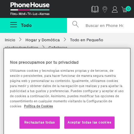
Phonehouse
0
Todo
Inicio
Hogar y Domótica
Todo en Pequeño
electrodoméstico
Cafeteras
Nos preocupamos por tu privacidad
Utilizamos cookies y tecnologías similares propias y de terceros, de
sesión o persistentes, para hacer funcionar de manera segura nuestra
página web y personalizar su contenido. Igualmente, utilizamos cookies
para medir y obtener datos de la navegación que realizas y para ajustar la
publicidad a tus gustos y preferencias. Puedes configurar y aceptar el uso
de cookies a continuación. Asimismo, puedes modificar tus opciones de
consentimiento en cualquier momento visitando la Configuración de
cookies
Política de Cookies
Rechazarlas todas
Aceptar todas las cookies