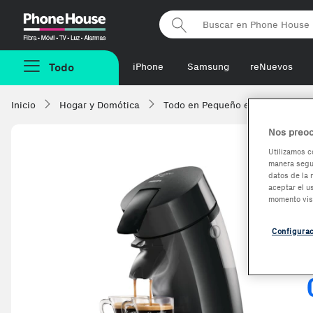
Phonehouse
Todo
iPhone
Samsung
reNuevos
Inicio
Hogar y Domótica
Todo en Pequeño electrodomésti
Nos preoc
Utilizamos c
manera segur
datos de la 
aceptar el u
momento vis
Configura