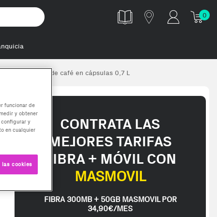
0
anquicia
éctrica Máquina de café en cápsulas 0,7 L
er funcionar de
medir y obtener
CONTRATA LAS
 configurar y
o en cualquier
MEJORES TARIFAS
FIBRA + MÓVIL CON
 las cookies
MASMOVIL
FIBRA 300MB + 50GB MASMOVIL POR
34,90€/MES