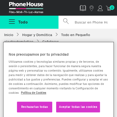
Phonehouse
0
Todo
Inicio
Hogar y Domótica
Todo en Pequeño
electrodoméstico
Cafeteras
Nos preocupamos por tu privacidad
Utilizamos cookies y tecnologías similares propias y de terceros, de
sesión o persistentes, para hacer funcionar de manera segura nuestra
página web y personalizar su contenido. Igualmente, utilizamos cookies
para medir y obtener datos de la navegación que realizas y para ajustar la
publicidad a tus gustos y preferencias. Puedes configurar y aceptar el uso
de cookies a continuación. Asimismo, puedes modificar tus opciones de
consentimiento en cualquier momento visitando la Configuración de
cookies
Política de Cookies
Rechazarlas todas
Aceptar todas las cookies