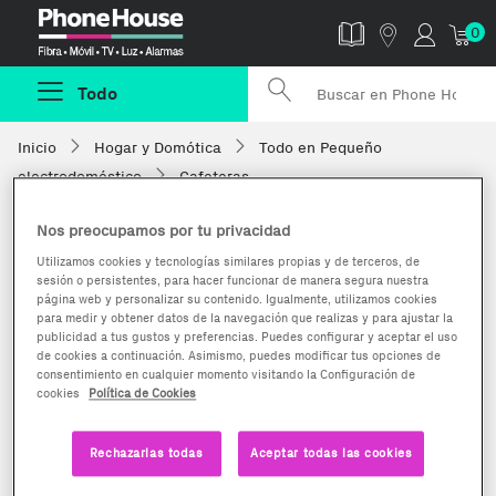
Phonehouse
0
Todo
Inicio
Hogar y Domótica
Todo en Pequeño
electrodoméstico
Cafeteras
Nos preocupamos por tu privacidad
Utilizamos cookies y tecnologías similares propias y de terceros, de
sesión o persistentes, para hacer funcionar de manera segura nuestra
página web y personalizar su contenido. Igualmente, utilizamos cookies
para medir y obtener datos de la navegación que realizas y para ajustar la
publicidad a tus gustos y preferencias. Puedes configurar y aceptar el uso
de cookies a continuación. Asimismo, puedes modificar tus opciones de
consentimiento en cualquier momento visitando la Configuración de
cookies
Política de Cookies
Rechazarlas todas
Aceptar todas las cookies