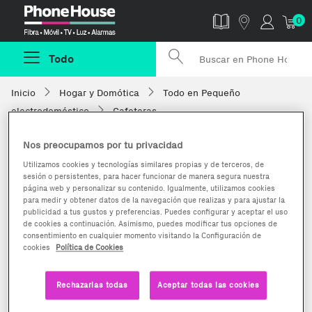
Phonehouse
0
Todo
Inicio
Hogar y Domótica
Todo en Pequeño
electrodoméstico
Cafeteras
Nos preocupamos por tu privacidad
Utilizamos cookies y tecnologías similares propias y de terceros, de
sesión o persistentes, para hacer funcionar de manera segura nuestra
página web y personalizar su contenido. Igualmente, utilizamos cookies
para medir y obtener datos de la navegación que realizas y para ajustar la
publicidad a tus gustos y preferencias. Puedes configurar y aceptar el uso
de cookies a continuación. Asimismo, puedes modificar tus opciones de
consentimiento en cualquier momento visitando la Configuración de
cookies
Política de Cookies
Rechazarlas todas
Aceptar todas las cookies