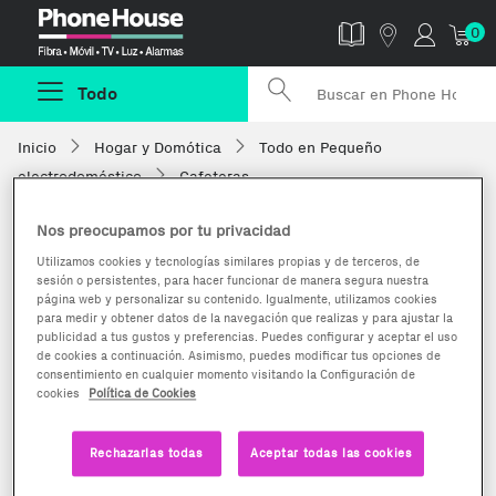
Phonehouse
0
Todo
Inicio
Hogar y Domótica
Todo en Pequeño
electrodoméstico
Cafeteras
Nos preocupamos por tu privacidad
Utilizamos cookies y tecnologías similares propias y de terceros, de
sesión o persistentes, para hacer funcionar de manera segura nuestra
página web y personalizar su contenido. Igualmente, utilizamos cookies
para medir y obtener datos de la navegación que realizas y para ajustar la
publicidad a tus gustos y preferencias. Puedes configurar y aceptar el uso
de cookies a continuación. Asimismo, puedes modificar tus opciones de
consentimiento en cualquier momento visitando la Configuración de
cookies
Política de Cookies
Rechazarlas todas
Aceptar todas las cookies