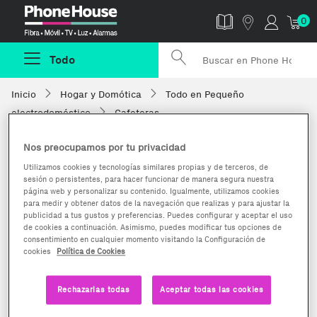
Phonehouse
0
Todo
Inicio
Hogar y Domótica
Todo en Pequeño
electrodoméstico
Cafeteras
Nos preocupamos por tu privacidad
Utilizamos cookies y tecnologías similares propias y de terceros, de
sesión o persistentes, para hacer funcionar de manera segura nuestra
página web y personalizar su contenido. Igualmente, utilizamos cookies
para medir y obtener datos de la navegación que realizas y para ajustar la
publicidad a tus gustos y preferencias. Puedes configurar y aceptar el uso
de cookies a continuación. Asimismo, puedes modificar tus opciones de
consentimiento en cualquier momento visitando la Configuración de
cookies
Política de Cookies
Rechazarlas todas
Aceptar todas las cookies