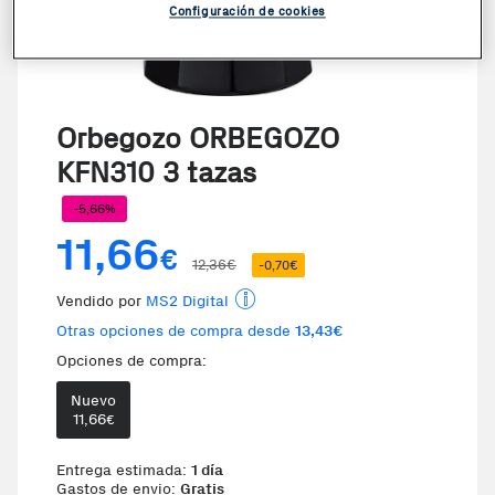
Configuración de cookies
Orbegozo ORBEGOZO
KFN310 3 tazas
-5,66%
11,66
€
12,36€
-0,70€
Vendido por
MS2 Digital
Otras opciones de compra desde
13,43€
Opciones de compra:
Nuevo
Te damos la oportunidad de elegi
11,66
€
Entrega estimada:
1 día
Gastos de envio:
Gratis