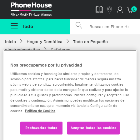
Phonehouse
0
Todo
Inicio
Hogar y Domótica
Todo en Pequeño
electrodoméstico
Cafeteras
Nos preocupamos por tu privacidad
Utilizamos cookies y tecnologías similares propias y de terceros, de
sesión o persistentes, para hacer funcionar de manera segura nuestra
página web y personalizar su contenido. Igualmente, utilizamos cookies
para medir y obtener datos de la navegación que realizas y para ajustar la
publicidad a tus gustos y preferencias. Puedes configurar y aceptar el uso
de cookies a continuación. Asimismo, puedes modificar tus opciones de
consentimiento en cualquier momento visitando la Configuración de
cookies
Política de Cookies
Rechazarlas todas
Aceptar todas las cookies