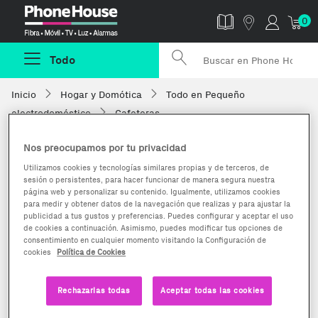
Phonehouse
0
Todo
Inicio
Hogar y Domótica
Todo en Pequeño
electrodoméstico
Cafeteras
Nos preocupamos por tu privacidad
Utilizamos cookies y tecnologías similares propias y de terceros, de
sesión o persistentes, para hacer funcionar de manera segura nuestra
página web y personalizar su contenido. Igualmente, utilizamos cookies
para medir y obtener datos de la navegación que realizas y para ajustar la
publicidad a tus gustos y preferencias. Puedes configurar y aceptar el uso
de cookies a continuación. Asimismo, puedes modificar tus opciones de
consentimiento en cualquier momento visitando la Configuración de
cookies
Política de Cookies
Rechazarlas todas
Aceptar todas las cookies