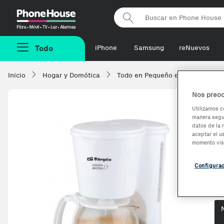
Phonehouse
Todo
iPhone
Samsung
reNuevos
Inicio
Hogar y Domótica
Todo en Pequeño electrodomésti
Nos preoc
Utilizamos c
manera segur
O
datos de la 
aceptar el u
T
momento vis
Configura
Op