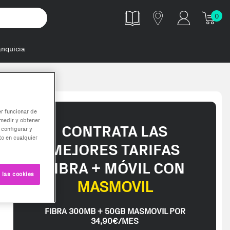
0
anquicia
ra Goteo
er funcionar de
medir y obtener
CONTRATA LAS
 configurar y
o en cualquier
MEJORES TARIFAS
FIBRA + MÓVIL CON
 las cookies
MASMOVIL
FIBRA 300MB + 50GB MASMOVIL POR
34,90€/MES