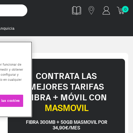
0
anquicia
er funcionar de
medir y obtener
CONTRATA LAS
 configurar y
o en cualquier
MEJORES TARIFAS
FIBRA + MÓVIL CON
 las cookies
MASMOVIL
FIBRA 300MB + 50GB MASMOVIL POR
te interese, con los mejores precios. Gracias a nuestros vendedores 
34,90€/MES