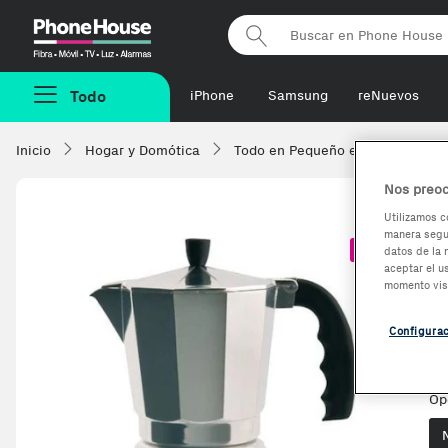
Phonehouse
Todo
iPhone
Samsung
reNuevos
Inicio
Hogar y Domótica
Todo en Pequeño electrodomésti
Nos preoc
Utilizamos c
manera segur
O
-5,68%
datos de la 
aceptar el u
momento vis
Configura
Ve
Ot
Op