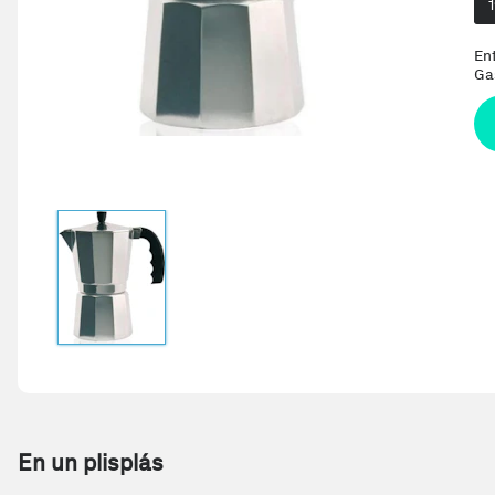
En
Ga
En un plisplás