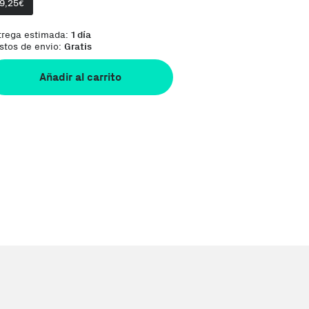
19,25
€
trega estimada:
1 día
stos de envio:
Gratis
Añadir al carrito