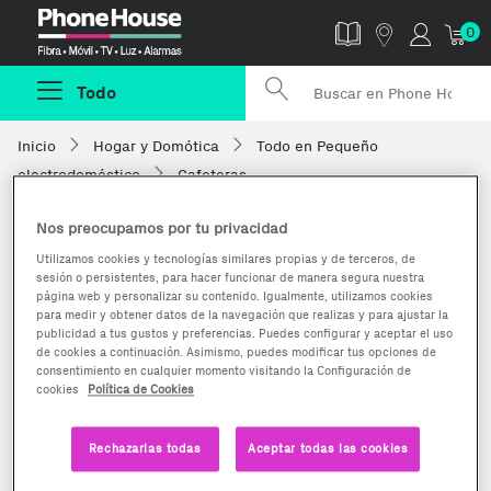
Phonehouse
0
Todo
Inicio
Hogar y Domótica
Todo en Pequeño
electrodoméstico
Cafeteras
Nos preocupamos por tu privacidad
Utilizamos cookies y tecnologías similares propias y de terceros, de
sesión o persistentes, para hacer funcionar de manera segura nuestra
página web y personalizar su contenido. Igualmente, utilizamos cookies
para medir y obtener datos de la navegación que realizas y para ajustar la
publicidad a tus gustos y preferencias. Puedes configurar y aceptar el uso
de cookies a continuación. Asimismo, puedes modificar tus opciones de
consentimiento en cualquier momento visitando la Configuración de
cookies
Política de Cookies
Rechazarlas todas
Aceptar todas las cookies