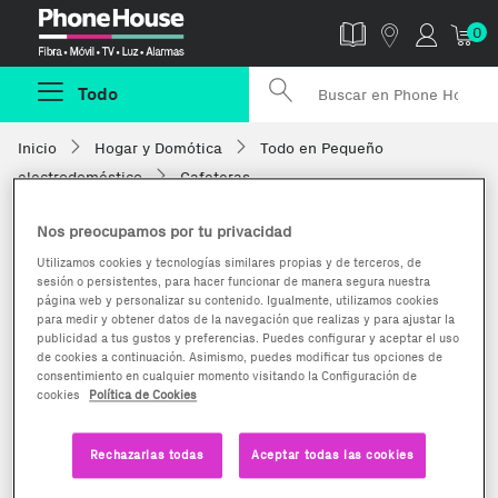
Phonehouse
0
Todo
Inicio
Hogar y Domótica
Todo en Pequeño
electrodoméstico
Cafeteras
Nos preocupamos por tu privacidad
Utilizamos cookies y tecnologías similares propias y de terceros, de
sesión o persistentes, para hacer funcionar de manera segura nuestra
página web y personalizar su contenido. Igualmente, utilizamos cookies
para medir y obtener datos de la navegación que realizas y para ajustar la
publicidad a tus gustos y preferencias. Puedes configurar y aceptar el uso
de cookies a continuación. Asimismo, puedes modificar tus opciones de
consentimiento en cualquier momento visitando la Configuración de
cookies
Política de Cookies
Rechazarlas todas
Aceptar todas las cookies