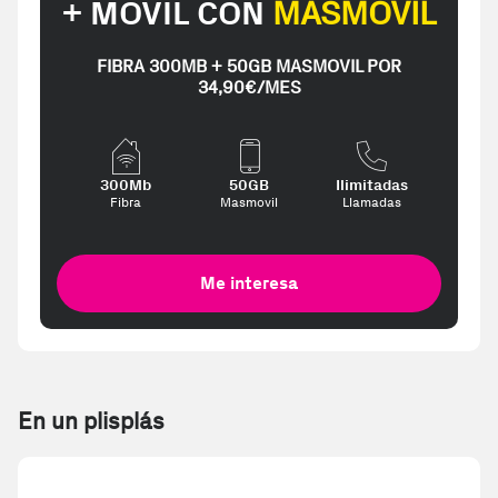
+ MÓVIL CON
MASMOVIL
FIBRA 300MB + 50GB MASMOVIL POR
34,90€/MES
300Mb
50GB
Ilimitadas
Fibra
Masmovil
Llamadas
Me interesa
En un plisplás