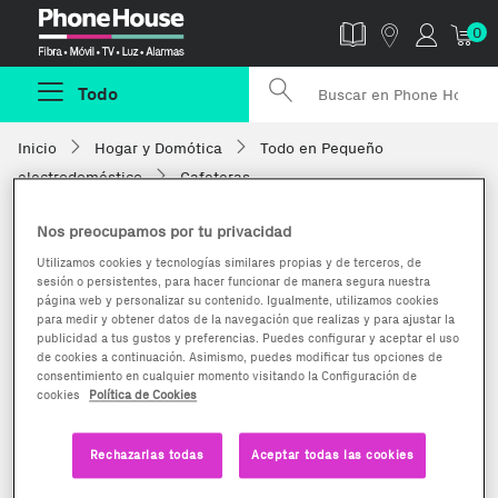
Phonehouse
0
Todo
Inicio
Hogar y Domótica
Todo en Pequeño
electrodoméstico
Cafeteras
Nos preocupamos por tu privacidad
Utilizamos cookies y tecnologías similares propias y de terceros, de
sesión o persistentes, para hacer funcionar de manera segura nuestra
página web y personalizar su contenido. Igualmente, utilizamos cookies
para medir y obtener datos de la navegación que realizas y para ajustar la
publicidad a tus gustos y preferencias. Puedes configurar y aceptar el uso
de cookies a continuación. Asimismo, puedes modificar tus opciones de
consentimiento en cualquier momento visitando la Configuración de
cookies
Política de Cookies
Rechazarlas todas
Aceptar todas las cookies