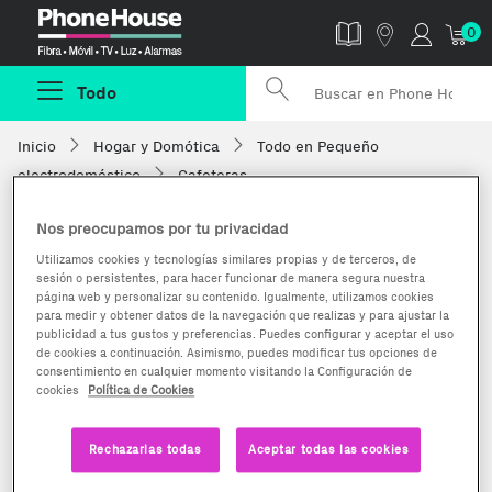
Phonehouse
0
Todo
Inicio
Hogar y Domótica
Todo en Pequeño
electrodoméstico
Cafeteras
Nos preocupamos por tu privacidad
Utilizamos cookies y tecnologías similares propias y de terceros, de
sesión o persistentes, para hacer funcionar de manera segura nuestra
página web y personalizar su contenido. Igualmente, utilizamos cookies
para medir y obtener datos de la navegación que realizas y para ajustar la
publicidad a tus gustos y preferencias. Puedes configurar y aceptar el uso
de cookies a continuación. Asimismo, puedes modificar tus opciones de
consentimiento en cualquier momento visitando la Configuración de
cookies
Política de Cookies
Rechazarlas todas
Aceptar todas las cookies