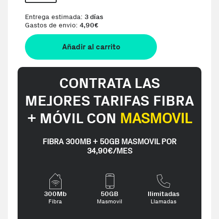
Entrega estimada:
3 días
Gastos de envio:
4,90
€
Añadir al carrito
CONTRATA LAS
MEJORES TARIFAS FIBRA
+ MÓVIL CON
MASMOVIL
FIBRA 300MB + 50GB MASMOVIL POR
34,90€/MES
300Mb
50GB
Ilimitadas
Fibra
Masmovil
Llamadas