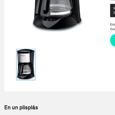
En
Ga
En un plisplás