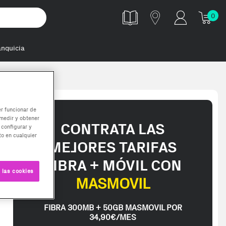
0
anquicia
ática Ca
er funcionar de
medir y obtener
CONTRATA LAS
 configurar y
o en cualquier
MEJORES TARIFAS
FIBRA + MÓVIL CON
 las cookies
MASMOVIL
FIBRA 300MB + 50GB MASMOVIL POR
34,90€/MES