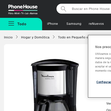
Phonehouse
Todo
iPhone
Samsung
reNuevos
Inicio
Hogar y Domótica
Todo en Pequeño electrodomésti
Nos preoc
Utilizamos c
manera segur
M
datos de la 
aceptar el u
I
momento vis
C
Configura
Ve
Op