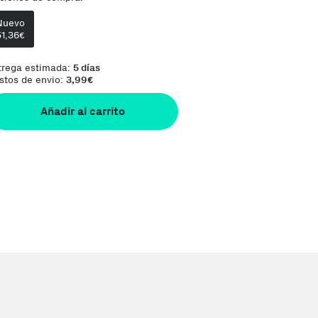
Nuevo
Comentario del vendedor:
Orders are shipp
51,36
€
trega estimada:
5 días
stos de envio:
3,99
€
Añadir al carrito