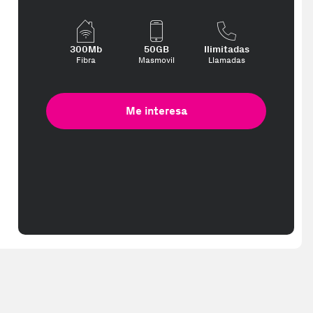
ed in 2-3 working days. Delivery times (3-10 days) might be delayed d
300Mb
50GB
Ilimitadas
Fibra
Masmovil
Llamadas
Me interesa