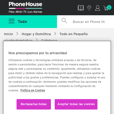
Phonehouse
0
Todo
Inicio
Hogar y Domótica
Todo en Pequeño
electrodoméstico
Cafeteras
Nos preocupamos por tu privacidad
Utilizamos cookies y tecnologías similares propias y de terceros, de
sesión o persistentes, para hacer funcionar de manera segura nuestra
página web y personalizar su contenido. Igualmente, utilizamos cookies
para medir y obtener datos de la navegación que realizas y para ajustar la
publicidad a tus gustos y preferencias. Puedes configurar y aceptar el uso
de cookies a continuación. Asimismo, puedes modificar tus opciones de
consentimiento en cualquier momento visitando la Configuración de
cookies
Política de Cookies
Rechazarlas todas
Aceptar todas las cookies