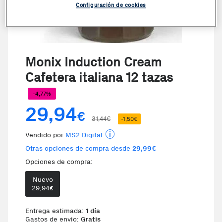
Configuración de cookies
Monix Induction Cream
Cafetera italiana 12 tazas
-4,77%
29,94
€
31,44€
-1,50€
Vendido por
MS2 Digital
Otras opciones de compra desde
29,99€
Opciones de compra:
Nuevo
Te damos la oportunidad de elegi
29,94
€
Entrega estimada:
1 día
Gastos de envio:
Gratis