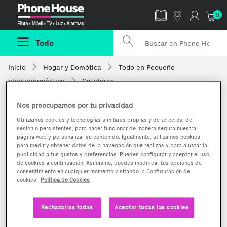
Phonehouse
0
Todo
Inicio
Hogar y Domótica
Todo en Pequeño
electrodoméstico
Cafeteras
Nos preocupamos por tu privacidad
Utilizamos cookies y tecnologías similares propias y de terceros, de
sesión o persistentes, para hacer funcionar de manera segura nuestra
página web y personalizar su contenido. Igualmente, utilizamos cookies
para medir y obtener datos de la navegación que realizas y para ajustar la
publicidad a tus gustos y preferencias. Puedes configurar y aceptar el uso
de cookies a continuación. Asimismo, puedes modificar tus opciones de
consentimiento en cualquier momento visitando la Configuración de
cookies
Política de Cookies
Rechazarlas todas
Aceptar todas las cookies