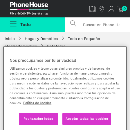
Phonehouse
0
Todo
Inicio
Hogar y Domótica
Todo en Pequeño
electrodoméstico
Cafeteras
Nos preocupamos por tu privacidad
Utilizamos cookies y tecnologías similares propias y de terceros, de
sesión o persistentes, para hacer funcionar de manera segura nuestra
página web y personalizar su contenido. Igualmente, utilizamos cookies
para medir y obtener datos de la navegación que realizas y para ajustar la
publicidad a tus gustos y preferencias. Puedes configurar y aceptar el uso
de cookies a continuación. Asimismo, puedes modificar tus opciones de
consentimiento en cualquier momento visitando la Configuración de
cookies
Política de Cookies
Rechazarlas todas
Aceptar todas las cookies