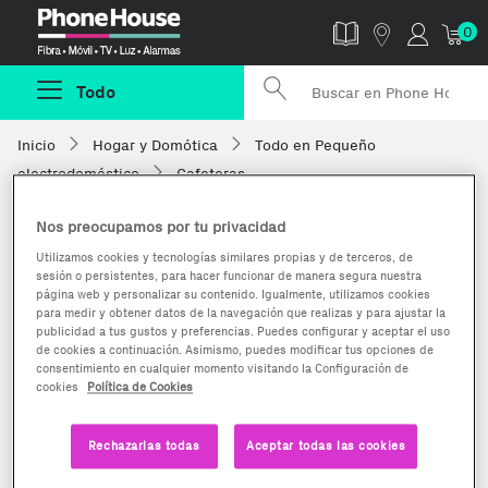
Phonehouse
0
Todo
Inicio
Hogar y Domótica
Todo en Pequeño
electrodoméstico
Cafeteras
Nos preocupamos por tu privacidad
Utilizamos cookies y tecnologías similares propias y de terceros, de
sesión o persistentes, para hacer funcionar de manera segura nuestra
página web y personalizar su contenido. Igualmente, utilizamos cookies
para medir y obtener datos de la navegación que realizas y para ajustar la
publicidad a tus gustos y preferencias. Puedes configurar y aceptar el uso
de cookies a continuación. Asimismo, puedes modificar tus opciones de
consentimiento en cualquier momento visitando la Configuración de
cookies
Política de Cookies
Rechazarlas todas
Aceptar todas las cookies