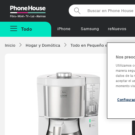
Phonehouse
Todo
iPhone
Samsung
reNuevos
Inicio
Hogar y Domótica
Todo en Pequeño electrodomésti
Nos preoc
Utilizamos c
manera segur
datos de la 
aceptar el u
momento vis
Configura
O