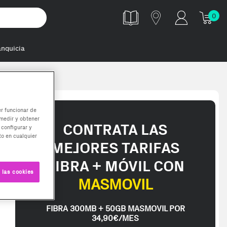
0
anquicia
er funcionar de
medir y obtener
CONTRATA LAS
 configurar y
o en cualquier
MEJORES TARIFAS
FIBRA + MÓVIL CON
 las cookies
MASMOVIL
FIBRA 300MB + 50GB MASMOVIL POR
34,90€/MES