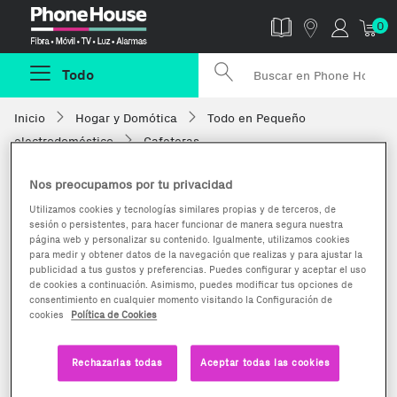
Phonehouse
0
Todo
Inicio
Hogar y Domótica
Todo en Pequeño
electrodoméstico
Cafeteras
Nos preocupamos por tu privacidad
Utilizamos cookies y tecnologías similares propias y de terceros, de
sesión o persistentes, para hacer funcionar de manera segura nuestra
página web y personalizar su contenido. Igualmente, utilizamos cookies
para medir y obtener datos de la navegación que realizas y para ajustar la
publicidad a tus gustos y preferencias. Puedes configurar y aceptar el uso
de cookies a continuación. Asimismo, puedes modificar tus opciones de
consentimiento en cualquier momento visitando la Configuración de
cookies
Política de Cookies
Rechazarlas todas
Aceptar todas las cookies